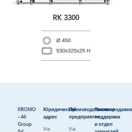
RK 3300
Ø 450
530x325x25 H
KROMO
Юридический
Производственное
Послепродажн
– Ali
адрес
предприятие
поддержка
Group
и отдел
Via
Via