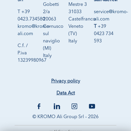
Srl
запчастей
Gobetti
Mestre 3
T +39
2/a
31033
service@kromo-
0423.734580
20063
Castelfranco
ali.com
kromo@kromo-
Cernusco
Veneto
T
+39
ali.com
sul
(TV)
0423 734
naviglio
Italy
593
C.f. /
(MI)
P.iva
Italy
13239980967
Privacy policy
Data Act
© KROMO Ali Group Srl – 2026