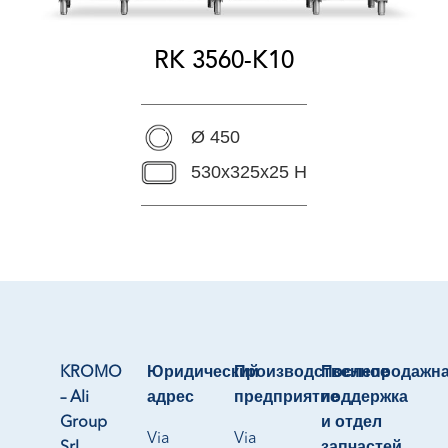
RK 3560-K10
Ø 450
530x325x25 H
KROMO
Юридический
Производственное
Послепродажн
– Ali
адрес
предприятие
поддержка
Group
и отдел
Via
Via