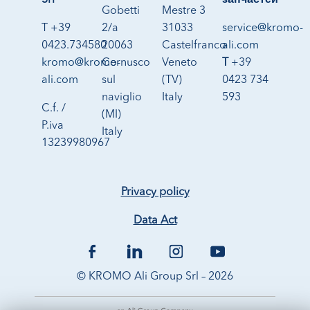
Srl
запчастей
Gobetti
Mestre 3
T +39
2/a
31033
service@kromo-
0423.734580
20063
Castelfranco
ali.com
kromo@kromo-
Cernusco
Veneto
T
+39
ali.com
sul
(TV)
0423 734
naviglio
Italy
593
C.f. /
(MI)
P.iva
Italy
13239980967
Privacy policy
Data Act
© KROMO Ali Group Srl – 2026