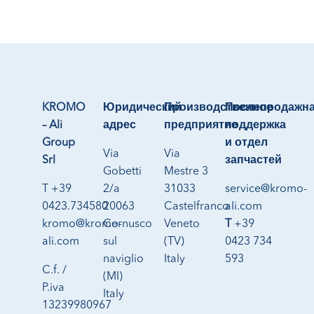
KROMO
Юридический
Производственное
Послепродажн
– Ali
адрес
предприятие
поддержка
Group
и отдел
Via
Via
Srl
запчастей
Gobetti
Mestre 3
T +39
2/a
31033
service@kromo-
0423.734580
20063
Castelfranco
ali.com
kromo@kromo-
Cernusco
Veneto
T
+39
ali.com
sul
(TV)
0423 734
naviglio
Italy
593
C.f. /
(MI)
P.iva
Italy
13239980967