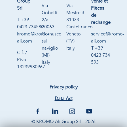
Group
Vente et
Via
Via
Srl
Pièces
Gobetti
Mestre 3
de
T +39
2/a
31033
rechange
0423.734580
20063
Castelfranco
kromo@kromo-
Cernusco
Veneto
service@kromo-
ali.com
sul
(TV)
ali.com
naviglio
Italy
T
+39
C.f. /
(MI)
0423 734
P.iva
Italy
593
13239980967
Privacy policy
Data Act
© KROMO Ali Group Srl – 2026