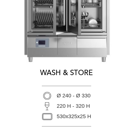
WASH & STORE
Ø 240 - Ø 330
220 H - 320 H
530x325x25 H