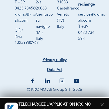
T +39
2/a
31033
rechange
0423.734580
20063
Castelfranco
kromo@kromo-
Cernusco
Veneto
service@kromo-
ali.com
sul
(TV)
ali.com
naviglio
Italy
T
+39
C.f. /
(MI)
0423 734
P.iva
Italy
593
13239980967
Privacy policy
Data Act
© KROMO Ali Group Srl – 2026
×
TÉLÉCHARGEZ L'APPLICATION KROMO