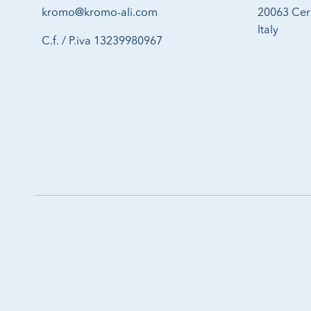
kromo@kromo-ali.com
20063 Cern
Italy
C.f. / P.iva 13239980967