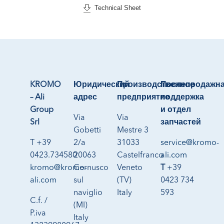
Technical Sheet
KROMO
Юридический
Производственное
Послепродажн
– Ali
адрес
предприятие
поддержка
Group
и отдел
Via
Via
Srl
запчастей
Gobetti
Mestre 3
T +39
2/a
31033
service@kromo-
0423.734580
20063
Castelfranco
ali.com
kromo@kromo-
Cernusco
Veneto
T
+39
ali.com
sul
(TV)
0423 734
naviglio
Italy
593
C.f. /
(MI)
P.iva
Italy