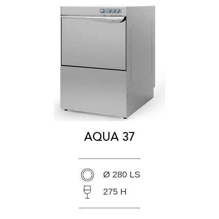
AQUA 37
Ø 280 LS
275 H