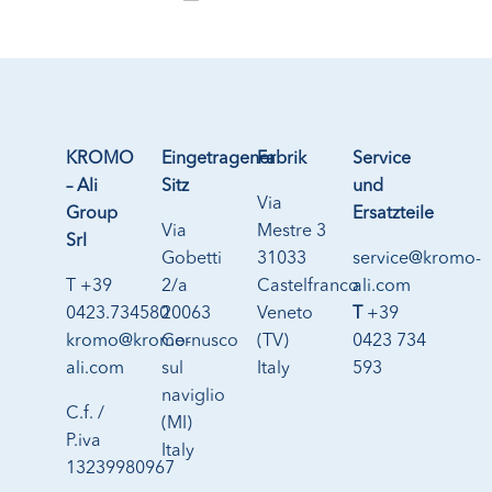
KROMO
Eingetragener
Fabrik
Service
– Ali
Sitz
und
Via
Group
Ersatzteile
Via
Mestre 3
Srl
Gobetti
31033
service@kromo-
T +39
2/a
Castelfranco
ali.com
0423.734580
20063
Veneto
T
+39
kromo@kromo-
Cernusco
(TV)
0423 734
ali.com
sul
Italy
593
naviglio
C.f. /
(MI)
P.iva
Italy
13239980967