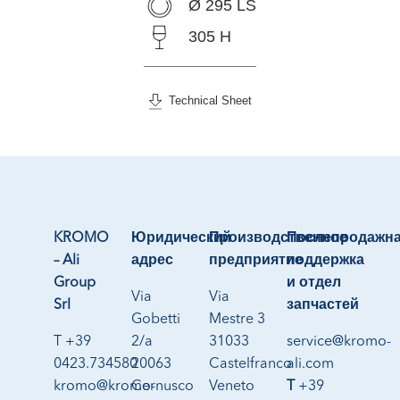
Ø 295 LS
305 H
Technical Sheet
KROMO
Юридический
Производственное
Послепродажн
– Ali
адрес
предприятие
поддержка
Group
и отдел
Via
Via
Srl
запчастей
Gobetti
Mestre 3
T +39
2/a
31033
service@kromo-
0423.734580
20063
Castelfranco
ali.com
kromo@kromo-
Cernusco
Veneto
T
+39