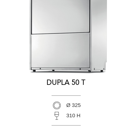
DUPLA 50 T
Ø 325
310 H