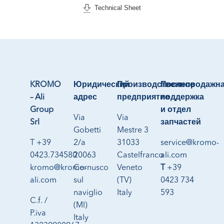
Technical Sheet
KROMO
Юридический
Производственное
Послепродажн
– Ali
адрес
предприятие
поддержка
Group
и отдел
Via
Via
Srl
запчастей
Gobetti
Mestre 3
T +39
2/a
31033
service@kromo-
0423.734580
20063
Castelfranco
ali.com
kromo@kromo-
Cernusco
Veneto
T
+39
ali.com
sul
(TV)
0423 734
naviglio
Italy
593
C.f. /
(MI)
P.iva
Italy