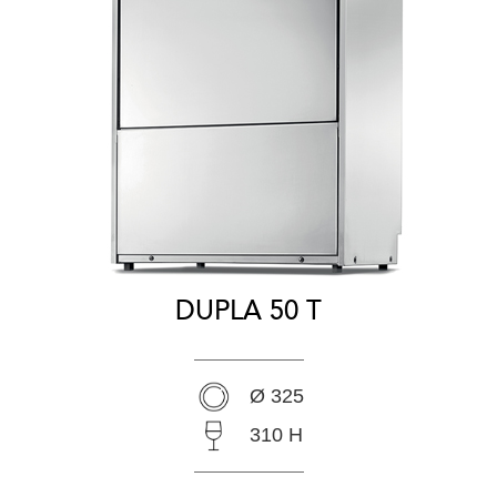
DUPLA 50 T
Ø 325
310 H