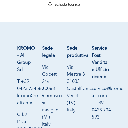
Scheda tecnica
KROMO
Sede
Sede
Service
– Ali
legale
produttiva
Post
Group
Vendita
Via
Via
Srl
e Ufficio
Gobetti
Mestre 3
ricambi
T +39
2/a
31033
0423.734580
20063
Castelfranco
service@kromo-
kromo@kromo-
Cernusco
Veneto
ali.com
ali.com
sul
(TV)
T
+39
naviglio
Italy
0423 734
C.f. /
(MI)
593
P.iva
Italy