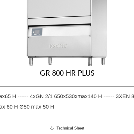
GR 800 HR PLUS
x65 H ------ 4xGN 2/1 650x530xmax140 H ------ 3XEN
ax 60 H Ø50 max 50 H
Technical Sheet