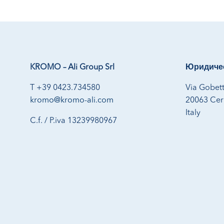
KROMO – Ali Group Srl
Юридичес
T +39 0423.734580
Via Gobett
kromo@kromo-ali.com
20063 Cern
Italy
C.f. / P.iva 13239980967