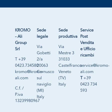
KROMO
Sede
Sede
Service
– Ali
legale
produttiva
Post
Group
Vendita
Via
Via
Srl
e Ufficio
Gobetti
Mestre 3
ricambi
T +39
2/a
31033
0423.734580
20063
Castelfranco
service@kromo-
kromo@kromo-
Cernusco
Veneto
ali.com
ali.com
sul
(TV)
T
+39
naviglio
Italy
0423 734
C.f. /
(MI)
593
P.iva
Italy
13239980967