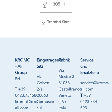
305 H
Technical Sheet
KROMO
Eingetragener
Fabrik
Service
– Ali
Sitz
und
Via
Group
Ersatzteile
Via
Mestre 3
Srl
Gobetti
31033
service@kromo-
T +39
2/a
Castelfranco
ali.com
0423.734580
20063
Veneto
T
+39
kromo@kromo-
Cernusco
(TV)
0423 734
ali.com
sul
Italy
593