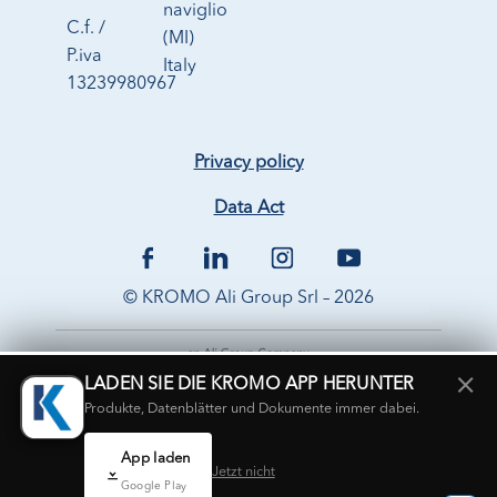
naviglio
C.f. /
(MI)
P.iva
Italy
13239980967
Privacy policy
Data Act
© KROMO Ali Group Srl – 2026
×
LADEN SIE DIE KROMO APP HERUNTER
Produkte, Datenblätter und Dokumente immer dabei.
App laden
Jetzt nicht
Google Play