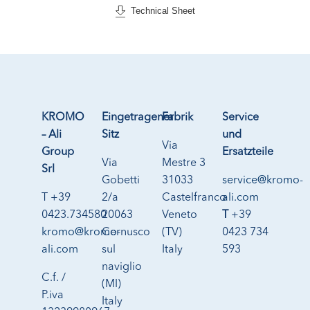
Technical Sheet
KROMO
Eingetragener
Fabrik
Service
– Ali
Sitz
und
Via
Group
Ersatzteile
Via
Mestre 3
Srl
Gobetti
31033
service@kromo-
T +39
2/a
Castelfranco
ali.com
0423.734580
20063
Veneto
T
+39
kromo@kromo-
Cernusco
(TV)
0423 734
ali.com
sul
Italy
593
naviglio
C.f. /
(MI)
P.iva
Italy