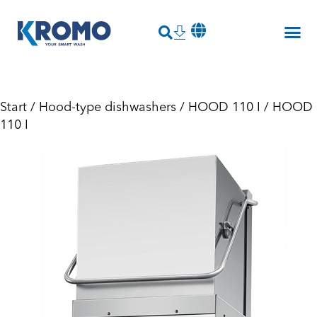
Start
/
Hood-type dishwashers
/
HOOD 110 I
/ HOOD
110 I