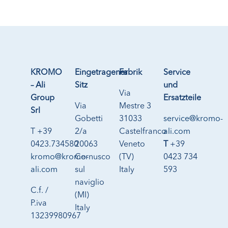
KROMO
Eingetragener
Fabrik
Service
– Ali
Sitz
und
Via
Group
Ersatzteile
Via
Mestre 3
Srl
Gobetti
31033
service@kromo-
T +39
2/a
Castelfranco
ali.com
0423.734580
20063
Veneto
T
+39
kromo@kromo-
Cernusco
(TV)
0423 734
ali.com
sul
Italy
593
naviglio
C.f. /
(MI)
P.iva
Italy
13239980967