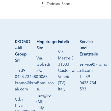
Technical Sheet
KROMO
Eingetragener
Fabrik
Service
– Ali
Sitz
und
Via
Group
Ersatzteile
Via
Mestre 3
Srl
Gobetti
31033
service@kromo-
T +39
2/a
Castelfranco
ali.com
0423.734580
20063
Veneto
T
+39
kromo@kromo-
Cernusco
(TV)
0423 734
ali.com
sul
Italy
593
naviglio
C.f. /
(MI)
P.iva
Italy