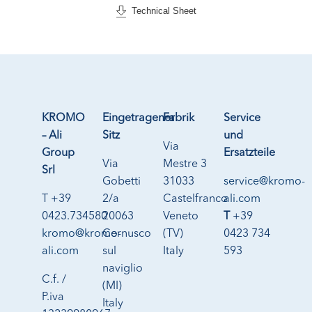
Technical Sheet
KROMO
Eingetragener
Fabrik
Service
– Ali
Sitz
und
Via
Group
Ersatzteile
Via
Mestre 3
Srl
Gobetti
31033
service@kromo-
T +39
2/a
Castelfranco
ali.com
0423.734580
20063
Veneto
T
+39
kromo@kromo-
Cernusco
(TV)
0423 734
ali.com
sul
Italy
593
naviglio
C.f. /
(MI)
P.iva
Italy