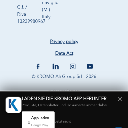
naviglio
C.f. /
(MI)
P.iva
Italy
13239980967
Privacy policy
Data Act
© KROMO Ali Group Srl – 2026
×
LADEN SIE DIE KROMO APP HERUNTER
Produkte, Datenblätter und Dokumente immer dabei.
App laden
Jetzt nicht
Google Play