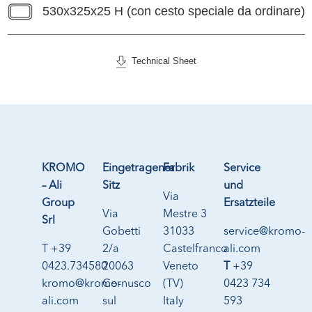
530x325x25 H (con cesto speciale da ordinare)
Technical Sheet
KROMO
Eingetragener
Fabrik
Service
– Ali
Sitz
und
Via
Group
Ersatzteile
Via
Mestre 3
Srl
Gobetti
31033
service@kromo-
T +39
2/a
Castelfranco
ali.com
0423.734580
20063
Veneto
T
+39
kromo@kromo-
Cernusco
(TV)
0423 734
ali.com
sul
Italy
593