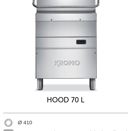
HOOD 70 L
Ø 410