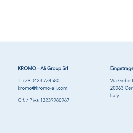
KROMO – Ali Group Srl
Eingetrage
T +39 0423.734580
Via Gobett
kromo@kromo-ali.com
20063 Cern
Italy
C.f. / P.iva 13239980967