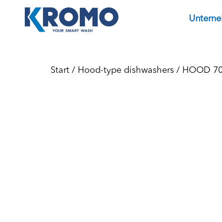
Untern
Start
/
Hood-type dishwashers
/
HOOD 7