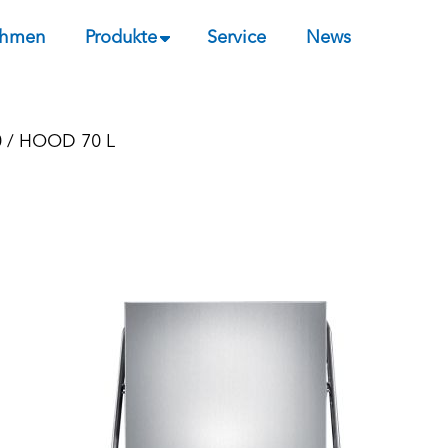
ehmen
Produkte
Service
News
0
/ HOOD 70 L