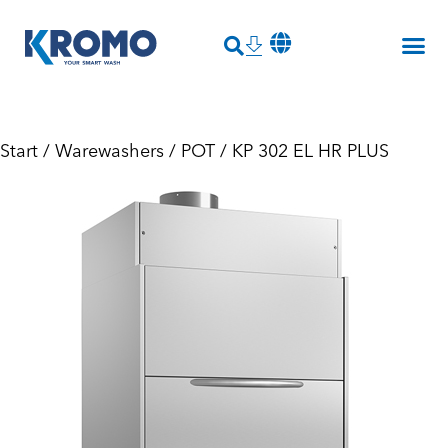
Start
/
Warewashers
/
POT
/ KP 302 EL HR PLUS