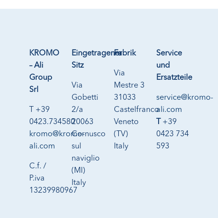
KROMO
Eingetragener
Fabrik
Service
– Ali
Sitz
und
Via
Group
Ersatzteile
Via
Mestre 3
Srl
Gobetti
31033
service@kromo-
T +39
2/a
Castelfranco
ali.com
0423.734580
20063
Veneto
T
+39
kromo@kromo-
Cernusco
(TV)
0423 734
ali.com
sul
Italy
593
naviglio
C.f. /
(MI)
P.iva
Italy
13239980967