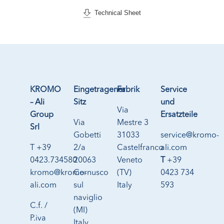
Technical Sheet
KROMO
Eingetragener
Fabrik
Service
– Ali
Sitz
und
Via
Group
Ersatzteile
Via
Mestre 3
Srl
Gobetti
31033
service@kromo-
T +39
2/a
Castelfranco
ali.com
0423.734580
20063
Veneto
T
+39
kromo@kromo-
Cernusco
(TV)
0423 734
ali.com
sul
Italy
593
naviglio
C.f. /
(MI)
P.iva
Italy