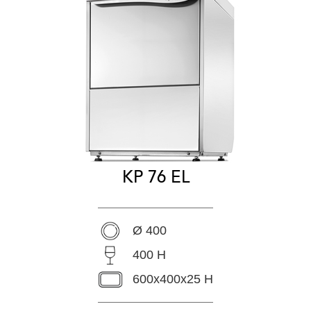
KP 76 EL
Ø 400
400 H
600x400x25 H