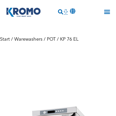
Start
/
Warewashers
/
POT
/ KP 76 EL