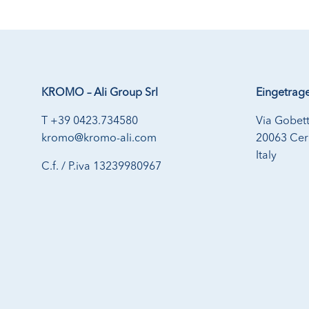
KROMO – Ali Group Srl
Eingetrage
T +39 0423.734580
Via Gobett
kromo@kromo-ali.com
20063 Cern
Italy
C.f. / P.iva 13239980967