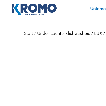
Untern
Start
/
Under-counter dishwashers
/
LUX
/