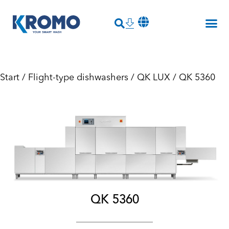
Start
/
Flight-type dishwashers
/
QK LUX
/ QK 5360
QK 5360