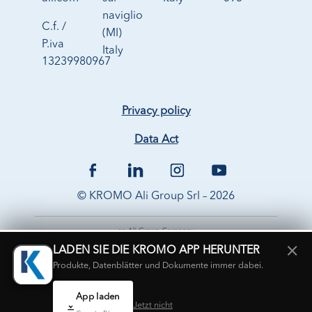
naviglio
C.f. /
(MI)
P.iva
Italy
13239980967
Privacy policy
Data Act
© KROMO Ali Group Srl – 2026
×
LADEN SIE DIE KROMO APP HERUNTER
Produkte, Datenblätter und Dokumente immer dabei.
App laden
Jetzt nicht