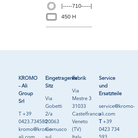
|-----710-----|
450 H
KROMO
Eingetragener
Fabrik
Service
– Ali
Sitz
und
Via
Group
Ersatzteile
Via
Mestre 3
Srl
Gobetti
31033
service@kromo-
T +39
2/a
Castelfranco
ali.com
0423.734580
20063
Veneto
T
+39
kromo@kromo-
Cernusco
(TV)
0423 734
ali.com
sul
Italy
593