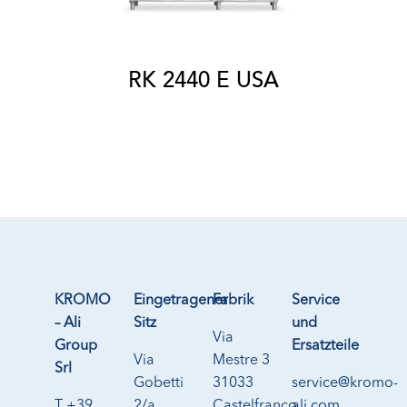
RK 2440 E USA
KROMO
Eingetragener
Fabrik
Service
– Ali
Sitz
und
Via
Group
Ersatzteile
Via
Mestre 3
Srl
Gobetti
31033
service@kromo-
T +39
2/a
Castelfranco
ali.com