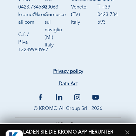
0423.734580
20063
Veneto
T
+39
kromo@kromo-
Cernusco
(TV)
0423 734
ali.com
sul
Italy
593
naviglio
C.f. /
(MI)
P.iva
Italy
13239980967
Privacy policy
Data Act
© KROMO Ali Group Srl – 2026
×
LADEN SIE DIE KROMO APP HERUNTER