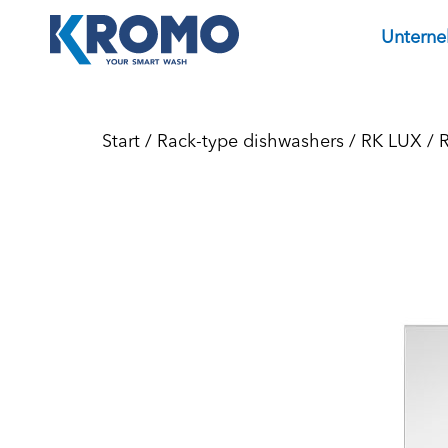
Untern
Start
/
Rack-type dishwashers
/
RK LUX
/ 