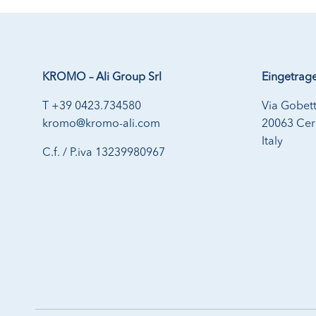
KROMO – Ali Group Srl
Eingetrage
T +39 0423.734580
Via Gobett
kromo@kromo-ali.com
20063 Cern
Italy
C.f. / P.iva 13239980967