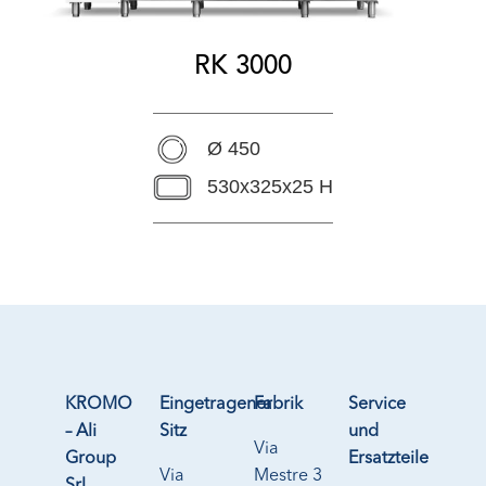
RK 3000
Ø 450
530x325x25 H
KROMO
Eingetragener
Fabrik
Service
– Ali
Sitz
und
Via
Group
Ersatzteile
Via
Mestre 3