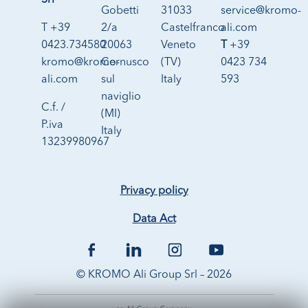
Srl
Gobetti
31033
service@kromo-
T +39
2/a
Castelfranco
ali.com
0423.734580
20063
Veneto
T
+39
kromo@kromo-
Cernusco
(TV)
0423 734
ali.com
sul
Italy
593
naviglio
C.f. /
(MI)
P.iva
Italy
13239980967
Privacy policy
Data Act
© KROMO Ali Group Srl – 2026