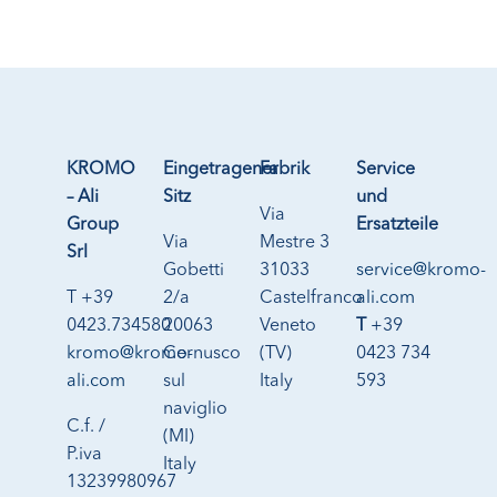
KROMO
Eingetragener
Fabrik
Service
– Ali
Sitz
und
Via
Group
Ersatzteile
Via
Mestre 3
Srl
Gobetti
31033
service@kromo-
T +39
2/a
Castelfranco
ali.com
0423.734580
20063
Veneto
T
+39
kromo@kromo-
Cernusco
(TV)
0423 734
ali.com
sul
Italy
593
naviglio
C.f. /
(MI)
P.iva
Italy
13239980967