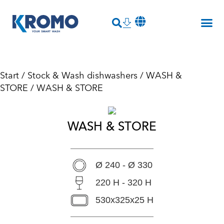
Start
/
Stock & Wash dishwashers
/
WASH &
STORE
/ WASH & STORE
WASH & STORE
Ø 240 - Ø 330
220 H - 320 H
530x325x25 H