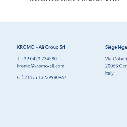
KROMO – Ali Group Srl
Siège léga
T +39 0423.734580
Via Gobett
kromo@kromo-ali.com
20063 Cern
Italy
C.f. / P.iva 13239980967