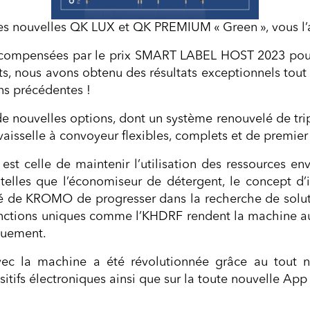
les nouvelles QK LUX et QK PREMIUM « Green », vous l’
compensées par le prix SMART LABEL HOST 2023 pour le
nts, nous avons obtenu des résultats exceptionnels to
ns précédentes !
n de nouvelles options, dont un système renouvelé de t
vaisselle à convoyeur flexibles, complets et de premier
t celle de maintenir l’utilisation des ressources en
s telles que l’économiseur de détergent, le concept d
nté de KROMO de progresser dans la recherche de soluti
nctions uniques comme l’KHDRF rendent la machine au
quement.
vec la machine a été révolutionnée grâce au tout n
ositifs électroniques ainsi que sur la toute nouvelle 