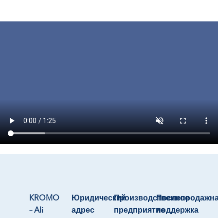
KROMO
Юридический
Производственное
Послепродажн
– Ali
адрес
предприятие
поддержка