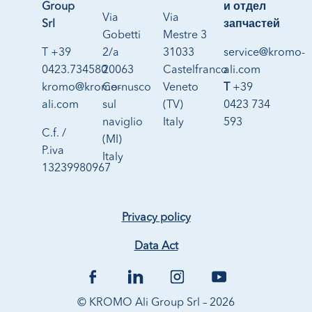
Group
и отдел
Via
Via
Srl
запчастей
Gobetti
Mestre 3
T +39
2/a
31033
service@kromo-
0423.734580
20063
Castelfranco
ali.com
kromo@kromo-
Cernusco
Veneto
T
+39
ali.com
sul
(TV)
0423 734
naviglio
Italy
593
C.f. /
(MI)
P.iva
Italy
13239980967
Privacy policy
Data Act
© KROMO Ali Group Srl – 2026