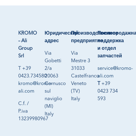
KROMO
Юридический
Производственное
Послепродажн
– Ali
адрес
предприятие
поддержка
Group
и отдел
Via
Via
Srl
запчастей
Gobetti
Mestre 3
T +39
2/a
31033
service@kromo-
0423.734580
20063
Castelfranco
ali.com
kromo@kromo-
Cernusco
Veneto
T
+39
ali.com
sul
(TV)
0423 734
naviglio
Italy
593
C.f. /
(MI)
P.iva
Italy
13239980967