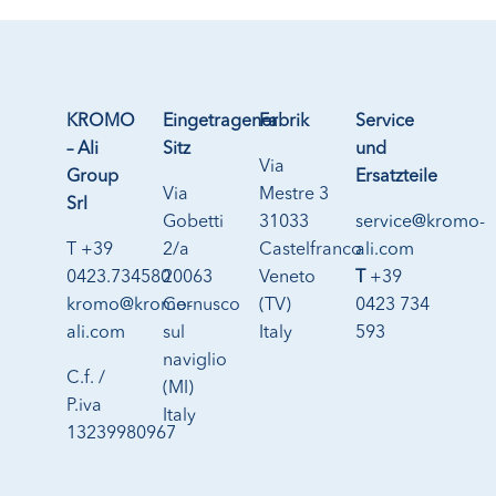
KROMO
Eingetragener
Fabrik
Service
– Ali
Sitz
und
Via
Group
Ersatzteile
Via
Mestre 3
Srl
Gobetti
31033
service@kromo-
T +39
2/a
Castelfranco
ali.com
0423.734580
20063
Veneto
T
+39
kromo@kromo-
Cernusco
(TV)
0423 734
ali.com
sul
Italy
593
naviglio
C.f. /
(MI)
P.iva
Italy
13239980967