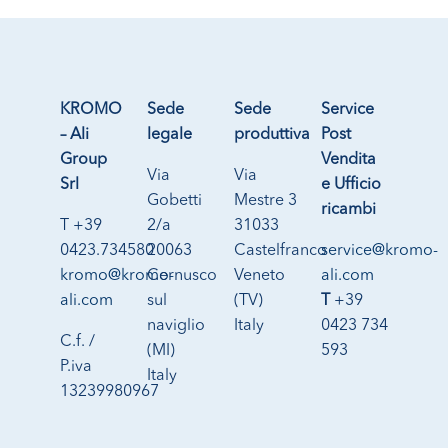
KROMO
Sede
Sede
Service
– Ali
legale
produttiva
Post
Group
Vendita
Via
Via
Srl
e Ufficio
Gobetti
Mestre 3
ricambi
T +39
2/a
31033
0423.734580
20063
Castelfranco
service@kromo-
kromo@kromo-
Cernusco
Veneto
ali.com
ali.com
sul
(TV)
T
+39
naviglio
Italy
0423 734
C.f. /
(MI)
593
P.iva
Italy
13239980967