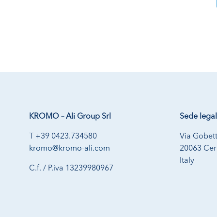
KROMO – Ali Group Srl
Sede lega
T +39 0423.734580
Via Gobett
kromo@kromo-ali.com
20063 Cern
Italy
C.f. / P.iva 13239980967