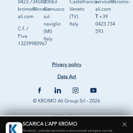
0423.734580
20063
Castelfranco
service@kromo-
kromo@kromo-
Cernusco
Veneto
ali.com
ali.com
sul
(TV)
T
+39
naviglio
Italy
0423 734
C.f. /
(MI)
593
P.iva
Italy
13239980967
Privacy policy
Data Act
© KROMO Ali Group Srl – 2026
×
SCARICA L'APP KROMO
Prodotti, schede tecniche e documenti sempre con te.