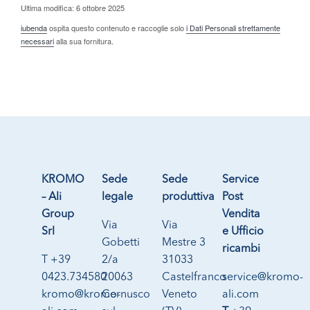
Ultima modifica: 6 ottobre 2025
iubenda
ospita questo contenuto e raccoglie solo
i Dati Personali strettamente
necessari
alla sua fornitura.
KROMO
Sede
Sede
Service
– Ali
legale
produttiva
Post
Group
Vendita
Via
Via
Srl
e Ufficio
Gobetti
Mestre 3
ricambi
T +39
2/a
31033
0423.734580
20063
Castelfranco
service@kromo-
kromo@kromo-
Cernusco
Veneto
ali.com