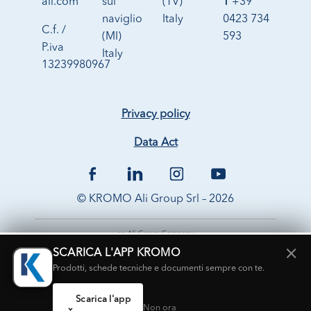
ali.com
sul
(TV)
T
+39
naviglio
Italy
0423 734
C.f. /
(MI)
593
P.iva
Italy
13239980967
Privacy policy
Data Act
© KROMO Ali Group Srl – 2026
×
SCARICA L'APP KROMO
Prodotti, schede tecniche e documenti sempre con te.
Scarica l'app
Non ora