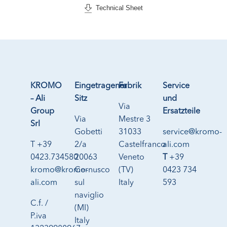
Technical Sheet
KROMO
Eingetragener
Fabrik
Service
– Ali
Sitz
und
Via
Group
Ersatzteile
Via
Mestre 3
Srl
Gobetti
31033
service@kromo-
T +39
2/a
Castelfranco
ali.com
0423.734580
20063
Veneto
T
+39
kromo@kromo-
Cernusco
(TV)
0423 734
ali.com
sul
Italy
593
naviglio
C.f. /
(MI)
P.iva
Italy