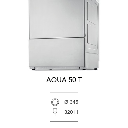
AQUA 50 T
Ø 345
320 H