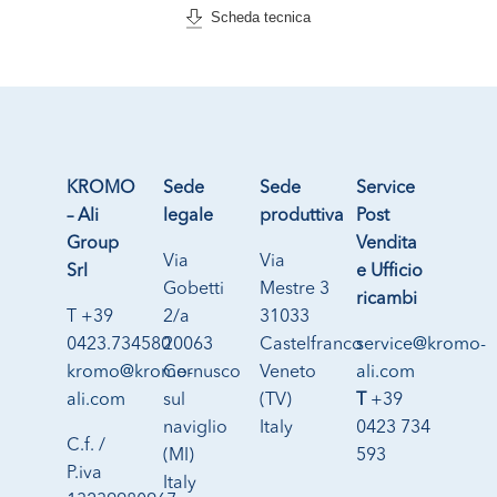
Scheda tecnica
KROMO
Sede
Sede
Service
– Ali
legale
produttiva
Post
Group
Vendita
Via
Via
Srl
e Ufficio
Gobetti
Mestre 3
ricambi
T +39
2/a
31033
0423.734580
20063
Castelfranco
service@kromo-
kromo@kromo-
Cernusco
Veneto
ali.com
ali.com
sul
(TV)
T
+39
naviglio
Italy
0423 734
C.f. /
(MI)
593
P.iva
Italy