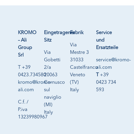
KROMO
Eingetragener
Fabrik
Service
– Ali
Sitz
und
Via
Group
Ersatzteile
Via
Mestre 3
Srl
Gobetti
31033
service@kromo-
T +39
2/a
Castelfranco
ali.com
0423.734580
20063
Veneto
T
+39
kromo@kromo-
Cernusco
(TV)
0423 734
ali.com
sul
Italy
593
naviglio
C.f. /
(MI)
P.iva
Italy
13239980967