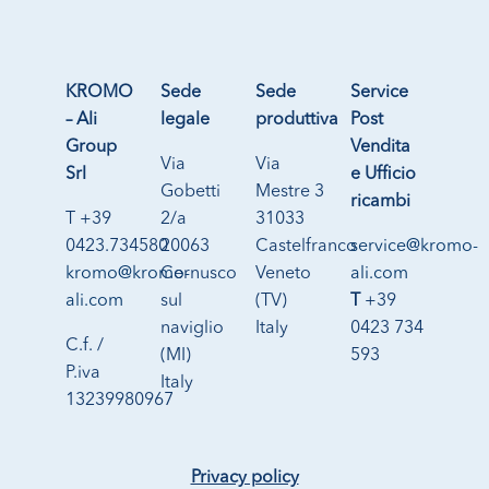
KROMO
Sede
Sede
Service
– Ali
legale
produttiva
Post
Group
Vendita
Via
Via
Srl
e Ufficio
Gobetti
Mestre 3
ricambi
T +39
2/a
31033
0423.734580
20063
Castelfranco
service@kromo-
kromo@kromo-
Cernusco
Veneto
ali.com
ali.com
sul
(TV)
T
+39
naviglio
Italy
0423 734
C.f. /
(MI)
593
P.iva
Italy
13239980967
Privacy policy