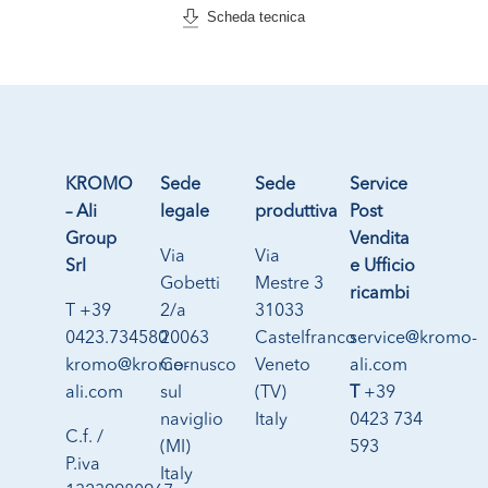
Scheda tecnica
KROMO
Sede
Sede
Service
– Ali
legale
produttiva
Post
Group
Vendita
Via
Via
Srl
e Ufficio
Gobetti
Mestre 3
ricambi
T +39
2/a
31033
0423.734580
20063
Castelfranco
service@kromo-
kromo@kromo-
Cernusco
Veneto
ali.com
ali.com
sul
(TV)
T
+39
naviglio
Italy
0423 734
C.f. /
(MI)
593
P.iva
Italy