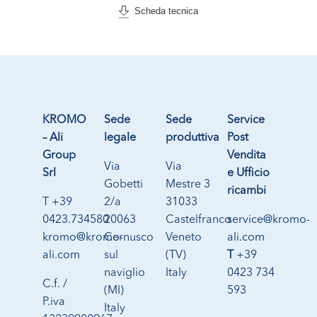
Scheda tecnica
KROMO
Sede
Sede
Service
– Ali
legale
produttiva
Post
Group
Vendita
Via
Via
Srl
e Ufficio
Gobetti
Mestre 3
ricambi
T +39
2/a
31033
0423.734580
20063
Castelfranco
service@kromo-
kromo@kromo-
Cernusco
Veneto
ali.com
ali.com
sul
(TV)
T
+39
naviglio
Italy
0423 734
C.f. /
(MI)
593
P.iva
Italy