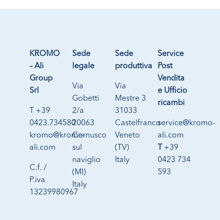
KROMO
Sede
Sede
Service
– Ali
legale
produttiva
Post
Group
Vendita
Via
Via
Srl
e Ufficio
Gobetti
Mestre 3
ricambi
T +39
2/a
31033
0423.734580
20063
Castelfranco
service@kromo-
kromo@kromo-
Cernusco
Veneto
ali.com
ali.com
sul
(TV)
T
+39
naviglio
Italy
0423 734
C.f. /
(MI)
593
P.iva
Italy
13239980967