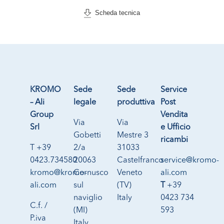
Scheda tecnica
KROMO
Sede
Sede
Service
– Ali
legale
produttiva
Post
Group
Vendita
Via
Via
Srl
e Ufficio
Gobetti
Mestre 3
ricambi
T +39
2/a
31033
0423.734580
20063
Castelfranco
service@kromo-
kromo@kromo-
Cernusco
Veneto
ali.com
ali.com
sul
(TV)
T
+39
naviglio
Italy
0423 734
C.f. /
(MI)
593
P.iva
Italy