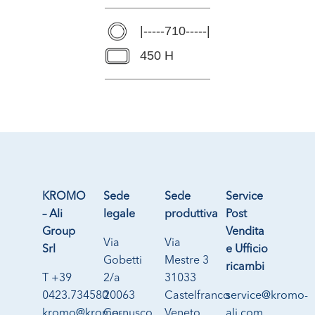
|-----710-----|
450 H
KROMO
Sede
Sede
Service
– Ali
legale
produttiva
Post
Group
Vendita
Via
Via
Srl
e Ufficio
Gobetti
Mestre 3
ricambi
T +39
2/a
31033
0423.734580
20063
Castelfranco
service@kromo-
kromo@kromo-
Cernusco
Veneto
ali.com