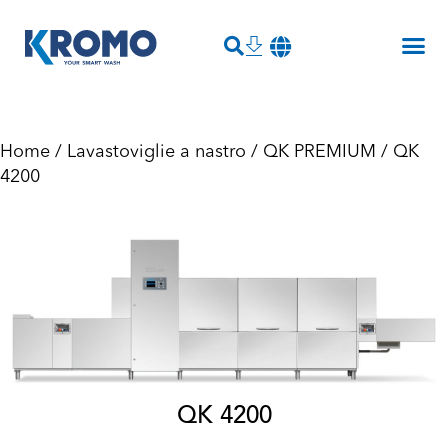
Home
/
Lavastoviglie a nastro
/
QK PREMIUM
/ QK
4200
QK 4200