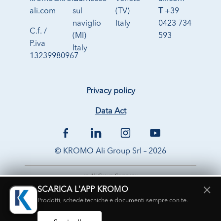
ali.com
sul
(TV)
T
+39
naviglio
Italy
0423 734
C.f. /
(MI)
593
P.iva
Italy
13239980967
Privacy policy
Data Act
© KROMO Ali Group Srl – 2026
×
SCARICA L'APP KROMO
Prodotti, schede tecniche e documenti sempre con te.