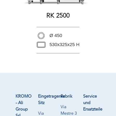
RK 2500
Ø 450
530x325x25 H
KROMO
Eingetragener
Fabrik
Service
– Ali
Sitz
und
Via
Group
Ersatzteile
Via
Mestre 3