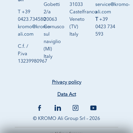
Srl
Gobetti
31033
service@kromo-
T +39
2/a
Castelfranco
ali.com
0423.734580
20063
Veneto
T
+39
kromo@kromo-
Cernusco
(TV)
0423 734
ali.com
sul
Italy
593
naviglio
C.f. /
(MI)
P.iva
Italy
13239980967
Privacy policy
Data Act
© KROMO Ali Group Srl – 2026