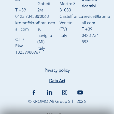
Srl
e Ufficio
Gobetti
Mestre 3
ricambi
T +39
2/a
31033
0423.734580
20063
Castelfranco
service@kromo-
kromo@kromo-
Cernusco
Veneto
ali.com
ali.com
sul
(TV)
T
+39
naviglio
Italy
0423 734
C.f. /
(MI)
593
P.iva
Italy
13239980967
Privacy policy
Data Act
© KROMO Ali Group Srl – 2026