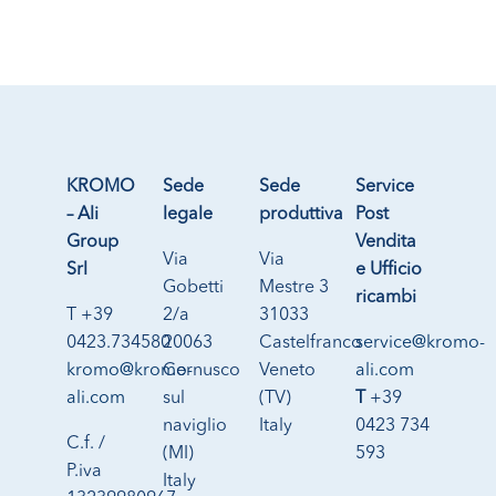
KROMO
Sede
Sede
Service
– Ali
legale
produttiva
Post
Group
Vendita
Via
Via
Srl
e Ufficio
Gobetti
Mestre 3
ricambi
T +39
2/a
31033
0423.734580
20063
Castelfranco
service@kromo-
kromo@kromo-
Cernusco
Veneto
ali.com
ali.com
sul
(TV)
T
+39
naviglio
Italy
0423 734
C.f. /
(MI)
593
P.iva
Italy