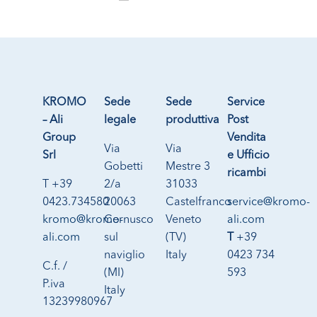
KROMO
Sede
Sede
Service
– Ali
legale
produttiva
Post
Group
Vendita
Via
Via
Srl
e Ufficio
Gobetti
Mestre 3
ricambi
T +39
2/a
31033
0423.734580
20063
Castelfranco
service@kromo-
kromo@kromo-
Cernusco
Veneto
ali.com
ali.com
sul
(TV)
T
+39
naviglio
Italy
0423 734
C.f. /
(MI)
593
P.iva
Italy
13239980967