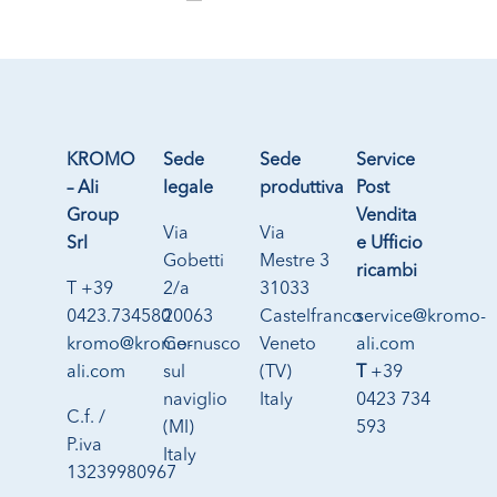
KROMO
Sede
Sede
Service
– Ali
legale
produttiva
Post
Group
Vendita
Via
Via
Srl
e Ufficio
Gobetti
Mestre 3
ricambi
T +39
2/a
31033
0423.734580
20063
Castelfranco
service@kromo-
kromo@kromo-
Cernusco
Veneto
ali.com
ali.com
sul
(TV)
T
+39
naviglio
Italy
0423 734
C.f. /
(MI)
593
P.iva
Italy
13239980967